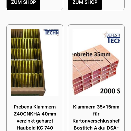
ZUM SHOP
ZUM SHOP
Prebena Klammern
Klammern 35×15mm
Z40CNKHA 40mm
für
verzinkt geharzt
Kartonverschlusshefter
Haubold KG 740
Bostitch Akku DSA-