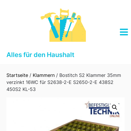
Skip
to
content
Alles für den Haushalt
Startseite
/
Klammern
/ Bostitch S2 Klammer 35mm
verzinkt 16WC für S2638-2-E S2650-2-E 438S2
450S2 KL-53