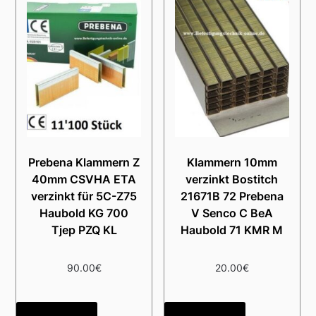
Prebena Klammern Z
Klammern 10mm
40mm CSVHA ETA
verzinkt Bostitch
verzinkt für 5C-Z75
21671B 72 Prebena
Haubold KG 700
V Senco C BeA
Tjep PZQ KL
Haubold 71 KMR M
90.00
€
20.00
€