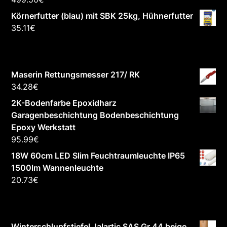
Körnerfutter (blau) mit SBK 25kg, Hühnerfutter
35.11
€
Maserin Rettungsmesser 217/ RK
34.28
€
2K-Bodenfarbe Epoxidharz
Garagenbeschichtung Bodenbeschichtung
Epoxy Werkstatt
95.99
€
18W 60cm LED Slim Feuchtraumleuchte IP65
1500lm Wannenleuchte
20.73
€
Winterschlupfstiefel Jalartic SAS Gr.44 beige