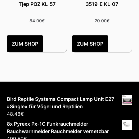
Tjep PQZ KL-57
3519-E KL-07
84.00
€
20.00
€
ZUM SHOP
ZUM SHOP
Bird Reptile Systems Compact Lamp Unit E27
»Single« für Vögel und Reptilien
48.48
€
8x Pyrexx Px-1C Funkrauchmelder
Rauchwarnmelder Rauchmelder vernetzbar
499.50
€