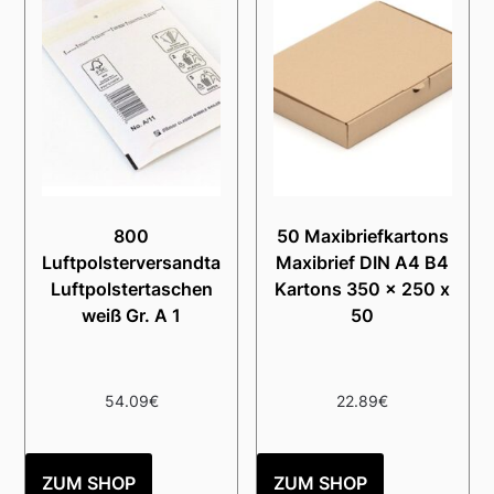
800
50 Maxibriefkartons
Luftpolsterversandtaschen
Maxibrief DIN A4 B4
Luftpolstertaschen
Kartons 350 x 250 x
weiß Gr. A 1
50
54.09
€
22.89
€
ZUM SHOP
ZUM SHOP