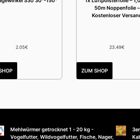
gewinkel S30 30°-150°
1x Luftpolsterfolie – 1,
50m Noppenfolie –
Kostenloser Versan
2.05
€
23.49
€
SHOP
ZUM SHOP
Mehlwürmer getrocknet 1 - 20 kg -
3er
Vogelfutter, Wildvogelfutter, Fische, Nager,
Kab