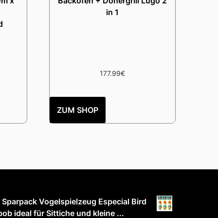
0m x
Backofen + Dönergrill Lugo 2
in 1
d
177.99
€
ZUM SHOP
 Sparpack Vogelspielzeug Especial Bird
ob ideal für Sittiche und kleine ...