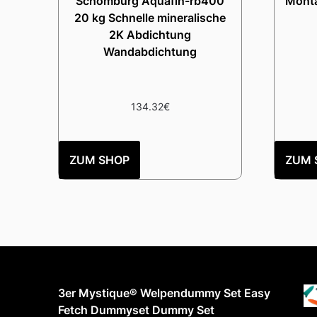
Schomburg Aquafin-rb400
Monta
20 kg Schnelle mineralische
2K Abdichtung
Wandabdichtung
134.32
€
ZUM SHOP
ZUM 
3er Mystique® Welpendummy Set Easy
Fetch Dummyset Dummy Set