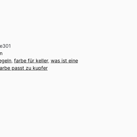
e301
en
egeln
,
farbe für keller
,
was ist eine
arbe passt zu kupfer