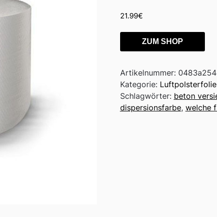
21.99
€
ZUM SHOP
Artikelnummer:
0483a254
Kategorie:
Luftpolsterfoli
Schlagwörter:
beton versi
dispersionsfarbe
,
welche f