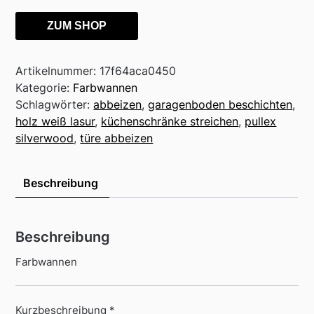
ZUM SHOP
Artikelnummer:
17f64aca0450
Kategorie:
Farbwannen
Schlagwörter:
abbeizen
,
garagenboden beschichten
,
holz weiß lasur
,
küchenschränke streichen
,
pullex
silverwood
,
türe abbeizen
Beschreibung
Beschreibung
Farbwannen
Kurzbeschreibung *