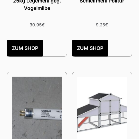
25kg Legemehl geg.
Schleifmehl Politur
Vogelmilbe
30.95
€
9.25
€
ZUM SHOP
ZUM SHOP