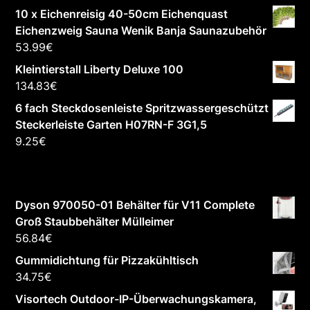
10 x Eichenreisig 40-50cm Eichenquast
Eichenzweig Sauna Wenik Banja Saunazubehör
53.99
€
Kleintierstall Liberty Deluxe 100
134.83
€
6 fach Steckdosenleiste Spritzwassergeschützt
Steckerleiste Garten H07RN-F 3G1,5
9.25
€
Dyson 970050-01 Behälter für V11 Complete
Groß Staubbehälter Mülleimer
56.84
€
Gummidichtung für Pizzakühltisch
34.75
€
Visortech Outdoor-IP-Überwachungskamera,