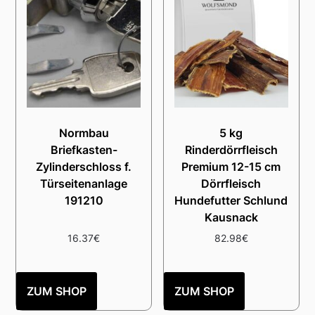
Normbau
5 kg
Briefkasten-
Rinderdörrfleisch
Zylinderschloss f.
Premium 12-15 cm
Türseitenanlage
Dörrfleisch
191210
Hundefutter Schlund
Kausnack
16.37
€
82.98
€
ZUM SHOP
ZUM SHOP