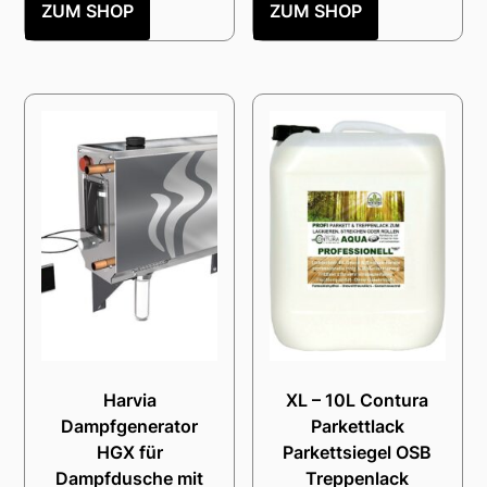
ZUM SHOP
ZUM SHOP
Harvia
XL – 10L Contura
Dampfgenerator
Parkettlack
HGX für
Parkettsiegel OSB
Dampfdusche mit
Treppenlack