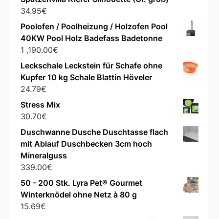
34.95
€
Poolofen / Poolheizung / Holzofen Pool
40KW Pool Holz Badefass Badetonne
1 ,190.00
€
Leckschale Leckstein für Schafe ohne
Kupfer 10 kg Schale Blattin Höveler
24.79
€
Stress Mix
30.70
€
Duschwanne Dusche Duschtasse flach
mit Ablauf Duschbecken 3cm hoch
Mineralguss
339.00
€
50 - 200 Stk. Lyra Pet® Gourmet
Winterknödel ohne Netz à 80 g
15.69
€