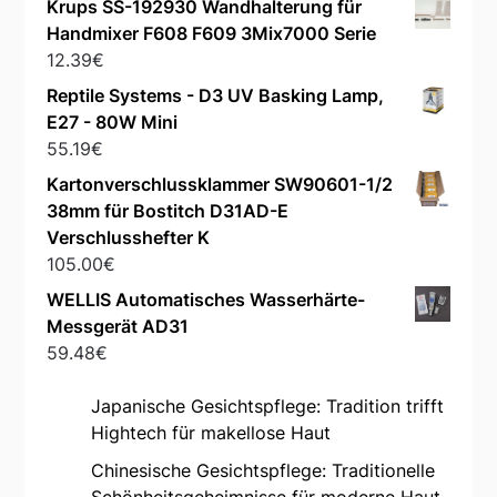
Krups SS-192930 Wandhalterung für
Handmixer F608 F609 3Mix7000 Serie
12.39
€
Reptile Systems - D3 UV Basking Lamp,
E27 - 80W Mini
55.19
€
Kartonverschlussklammer SW90601-1/2
38mm für Bostitch D31AD-E
Verschlusshefter K
105.00
€
WELLIS Automatisches Wasserhärte-
Messgerät AD31
59.48
€
Japanische Gesichtspflege: Tradition trifft
Hightech für makellose Haut
Chinesische Gesichtspflege: Traditionelle
Schönheitsgeheimnisse für moderne Haut