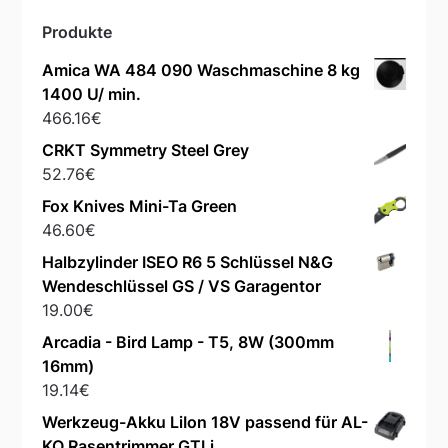
Produkte
Amica WA 484 090 Waschmaschine 8 kg
1400 U/ min.
466.16
€
CRKT Symmetry Steel Grey
52.76
€
Fox Knives Mini-Ta Green
46.60
€
Halbzylinder ISEO R6 5 Schlüssel N&G
Wendeschlüssel GS / VS Garagentor
19.00
€
Arcadia - Bird Lamp - T5, 8W (300mm
16mm)
19.14
€
Werkzeug-Akku LiIon 18V passend für AL-
KO Rasentrimmer GTLi