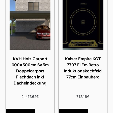
KVH Holz Carport
Kaiser Empire KCT
600x500cm 6x5m
7797 FI Em Retro
Doppelcarport
Induktionskochfeld
Flachdach inkl
77cm Einbauherd
Dacheindeckung
2 ,417.62
€
712.16
€