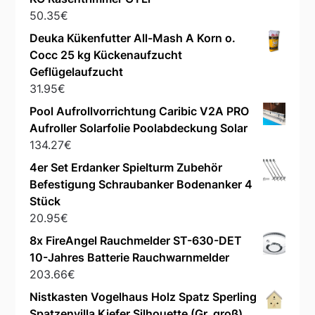
50.35
€
Deuka Kükenfutter All-Mash A Korn o.
Cocc 25 kg Kückenaufzucht
Geflügelaufzucht
31.95
€
Pool Aufrollvorrichtung Caribic V2A PRO
Aufroller Solarfolie Poolabdeckung Solar
134.27
€
4er Set Erdanker Spielturm Zubehör
Befestigung Schraubanker Bodenanker 4
Stück
20.95
€
8x FireAngel Rauchmelder ST-630-DET
10-Jahres Batterie Rauchwarnmelder
203.66
€
Nistkasten Vogelhaus Holz Spatz Sperling
Spatzenvilla Kiefer Silhouette (Gr. groß)