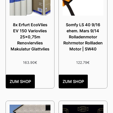
8x Erfurt EcoVlies
Somfy LS 40 9/16
EV 150 Variovlies
ehem. Mars 9/14
25×0,75m
Rolladenmotor
Renoviervlies
Rohrmotor Rollladen
Makulatur Glattvlies
Motor | SW40
163.90
€
122.79
€
ZUM SHOP
ZUM SHOP