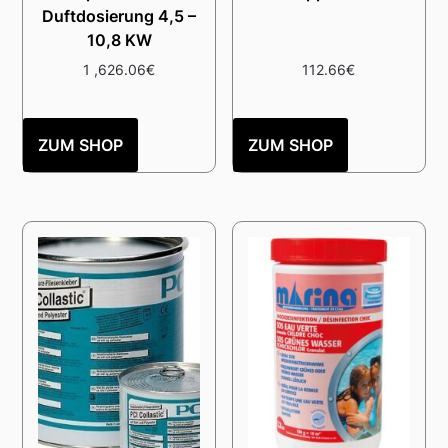
Duftdosierung 4,5 –
10,8 KW
1 ,626.06
€
112.66
€
ZUM SHOP
ZUM SHOP