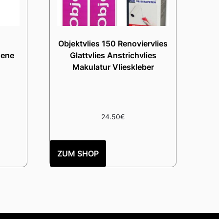
Objektvlies 150 Renoviervlies
dene
Glattvlies Anstrichvlies
Makulatur Vlieskleber
24.50
€
ZUM SHOP