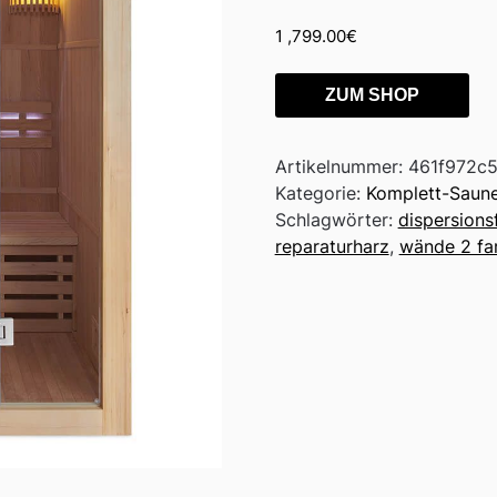
1 ,799.00
€
ZUM SHOP
Artikelnummer:
461f972c5
Kategorie:
Komplett-Saun
Schlagwörter:
dispersions
reparaturharz
,
wände 2 far