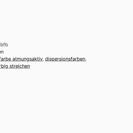
bfb
en
farbe atmungsaktiv
,
dispersionsfarben
,
big streichen