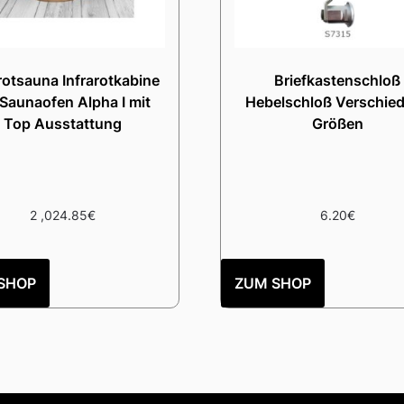
rotsauna Infrarotkabine
Briefkastenschloß
 Saunaofen Alpha I mit
Hebelschloß Verschie
Top Ausstattung
Größen
2 ,024.85
€
6.20
€
SHOP
ZUM SHOP