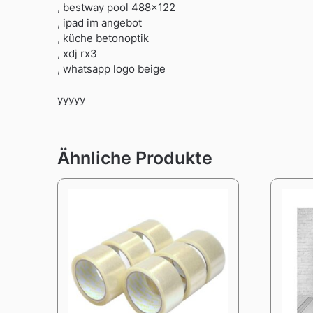
, bestway pool 488×122
, ipad im angebot
, küche betonoptik
, xdj rx3
, whatsapp logo beige
yyyyy
Ähnliche Produkte