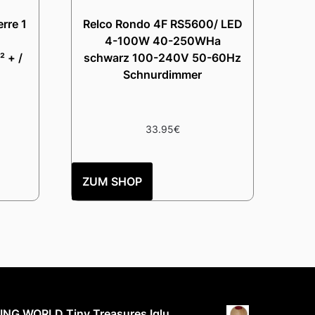
rre 1
Relco Rondo 4F RS5600/ LED
4-100W 40-250WHa
 + /
schwarz 100-240V 50-60Hz
Schnurdimmer
33.95
€
ZUM SHOP
ING WORLD Tiny Treasures Iglu