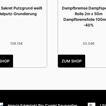
 Sakret Putzgrund weiß
Dampfbremse Dampfspe
delputz-Grundierung
Rolle 2m x 50m
Dampfbremsfolie 100m²
-40%
108.15
€
50.54
€
SHOP
ZUM SHOP
Harvia Edelstahl Bio Combi Saunaofen
LIV