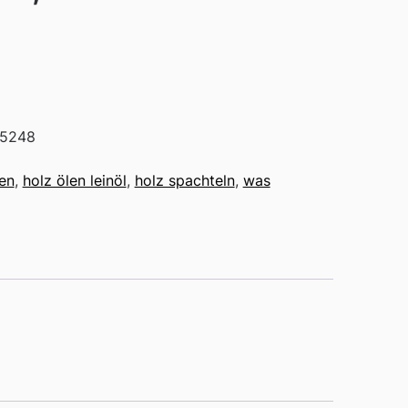
5248
ren
,
holz ölen leinöl
,
holz spachteln
,
was