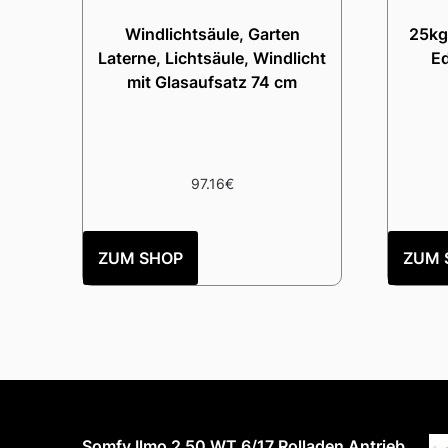
Windlichtsäule, Garten
25kg
Laterne, Lichtsäule, Windlicht
E
mit Glasaufsatz 74 cm
97.16
€
ZUM SHOP
ZUM 
Somfy Ilmo 2 50 WT 6/17 Rolladen Antrieb