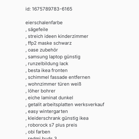
id: 1675789783-6165
eierschalenfarbe
, sägefeile
, streich ideen kinderzimmer
, ffp2 maske schwarz
, oase zubehör
, samsung laptop günstig
, runzelbildung lack
, besta ikea fronten
, schimmel fassade entfernen
, wohnzimmer türen weiß
, löher bohrer
, eiche laminat dunkel
, getalit arbeitsplatten werksverkauf
, easy wintergarten
, kleiderschrank günstig ikea
, roborock s7 plus preis
, obi farben
, redmi buds 3