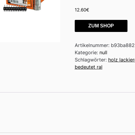
12.60
€
ZUM SHOP
Artikelnummer:
b93ba882
Kategorie:
null
Schlagwörter:
holz lackie
bedeutet ral