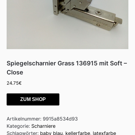
Spiegelscharnier Grass 136915 mit Soft –
Close
24.75
€
ZUM SHOP
Artikelnummer:
9915a8534d93
Kategorie:
Scharniere
Schlagwörter:
baby blau
,
kellerfarbe
,
latexfarbe