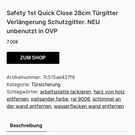
Safety 1st Quick Close 28cm Türgitter
Verlängerung Schutzgitter. NEU
unbenutzt in OVP
7.00
€
ZUM SHOP
Artikelnummer:
7c515ae427f6
Kategorie:
Türsicherung
Schlagwörter:
arbeitsplatte lackieren
,
harz von holz
entfernen
,
palisander farbe
,
ral 9006
,
schimmel an
der wand entfernen
,
wasserflecken wand entfernen
Beschreibung