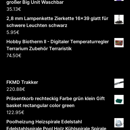
großer Big Unit Waschbar
35.13
€
2,8 mm Lampenkette Zierkette 16x39 glatt für
schwere Leuchten schwarz
5.95
€
Hobby Biotherm II - Digitaler Temperaturregler
Terrarium Zubehör Terraristik
74.50
€
FKMD Trakker
220.88
€
Präsentkorb rechteckig Farbe grün klein Gift
basket rectangular color green
122.95
€
Poolheizung Heizspirale Edelstahl
Edelstahlspirale Pool Holz Kühlspirale Spirale