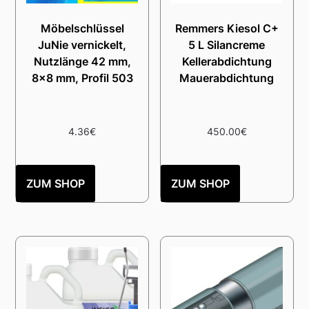
Möbelschlüssel
Remmers Kiesol C+
JuNie vernickelt,
5 L Silancreme
Nutzlänge 42 mm,
Kellerabdichtung
8×8 mm, Profil 503
Mauerabdichtung
4.36
€
450.00
€
ZUM SHOP
ZUM SHOP