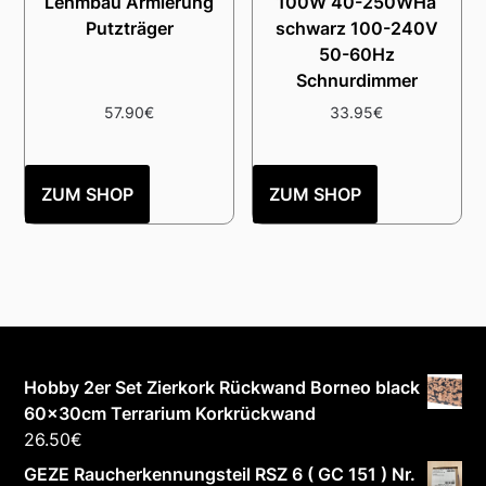
Lehmbau Armierung
100W 40-250WHa
Putzträger
schwarz 100-240V
50-60Hz
Schnurdimmer
57.90
€
33.95
€
ZUM SHOP
ZUM SHOP
Hobby 2er Set Zierkork Rückwand Borneo black
60x30cm Terrarium Korkrückwand
26.50
€
GEZE Raucherkennungsteil RSZ 6 ( GC 151 ) Nr.