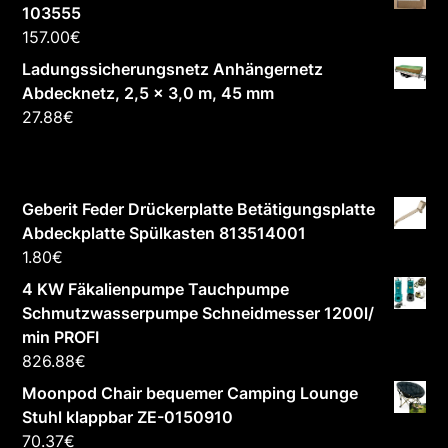
103555
157.00
€
Ladungssicherungsnetz Anhängernetz
Abdecknetz, 2,5 x 3,0 m, 45 mm
27.88
€
Geberit Feder Drückerplatte Betätigungsplatte
Abdeckplatte Spülkasten 813514001
1.80
€
4 KW Fäkalienpumpe Tauchpumpe
Schmutzwasserpumpe Schneidmesser 1200l/
min PROFI
826.88
€
Moonpod Chair bequemer Camping Lounge
Stuhl klappbar ZE-0150910
70.37
€