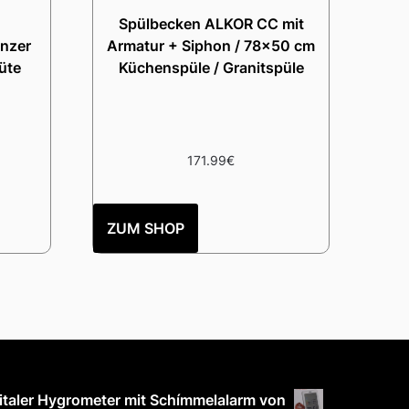
Spülbecken ALKOR CC mit
änzer
Armatur + Siphon / 78×50 cm
Tüte
Küchenspüle / Granitspüle
171.99
€
ZUM SHOP
italer Hygrometer mit Schímmelalarm von