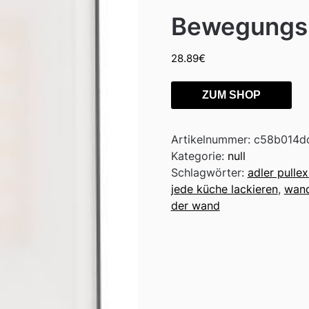
Bewegungs
28.89
€
ZUM SHOP
Artikelnummer:
c58b014d
Kategorie:
null
Schlagwörter:
adler pullex
jede küche lackieren
,
wand
der wand