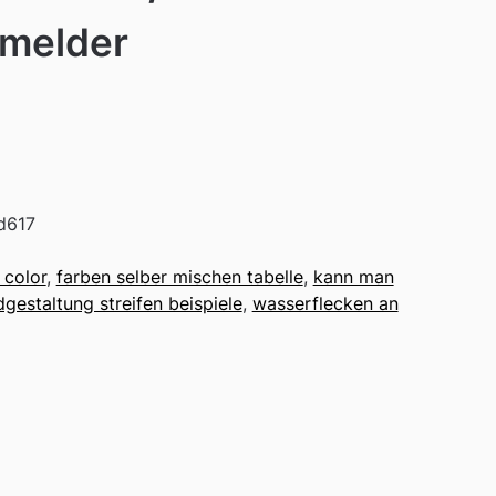
melder
d617
 color
,
farben selber mischen tabelle
,
kann man
gestaltung streifen beispiele
,
wasserflecken an