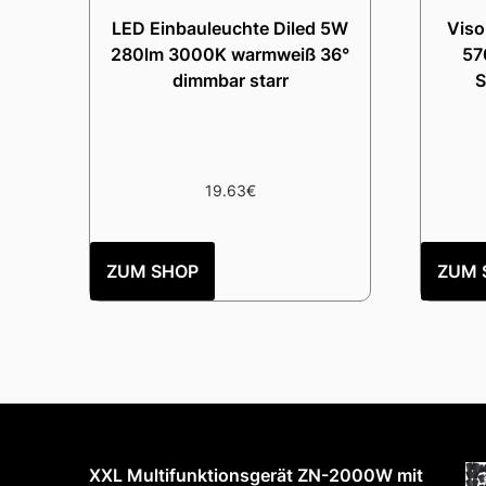
LED Einbauleuchte Diled 5W
Viso
280lm 3000K warmweiß 36°
57
dimmbar starr
S
19.63
€
ZUM SHOP
ZUM 
XXL Multifunktionsgerät ZN-2000W mit