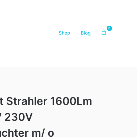
0
Shop
Blog
r
ht Strahler 1600Lm
 230V
chter m/ o