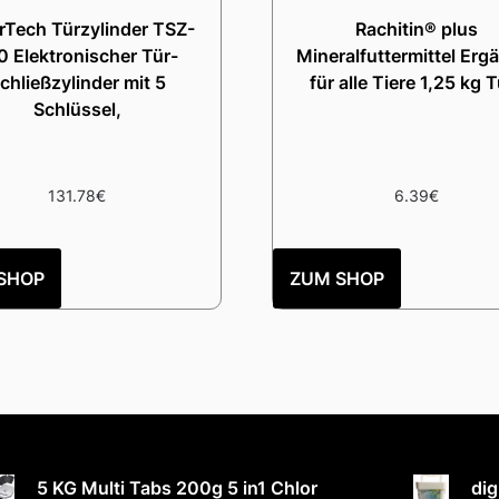
rTech Türzylinder TSZ-
Rachitin® plus
0 Elektronischer Tür-
Mineralfuttermittel Erg
chließzylinder mit 5
für alle Tiere 1,25 kg 
Schlüssel,
131.78
€
6.39
€
SHOP
ZUM SHOP
5 KG Multi Tabs 200g 5 in1 Chlor
dig