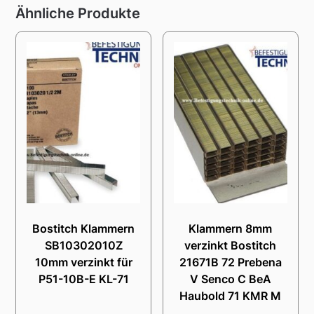
Ähnliche Produkte
Bostitch Klammern
Klammern 8mm
SB10302010Z
verzinkt Bostitch
10mm verzinkt für
21671B 72 Prebena
P51-10B-E KL-71
V Senco C BeA
Haubold 71 KMR M