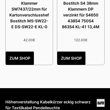
Klammer
Bostitch S4 38mm
SW7437/22mm für
Klammern DP
Kartonverschlusshefter
verzinkt für S4650
Bostitch MS-SW22-
438S4 750S4
E DS-SW22-E KL-0
863S4 KL-41 13,4M
42.00
€
122.00
€
ZUM SHOP
ZUM SHOP
Höhenverstellung Kabelkürzer eckig schwarz
für Textilkabel Pendelleuchte