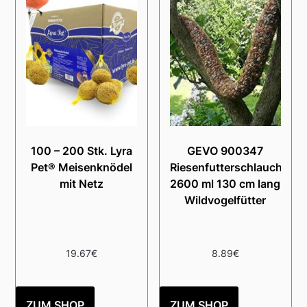
100 – 200 Stk. Lyra
GEVO 900347
Pet® Meisenknödel
Riesenfutterschlauch
mit Netz
2600 ml 130 cm lang
Wildvogelfütter
19.67
€
8.89
€
ZUM SHOP
ZUM SHOP