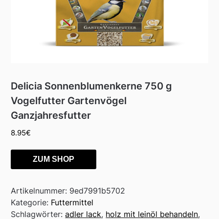
Delicia Sonnenblumenkerne 750 g
Vogelfutter Gartenvögel
Ganzjahresfutter
8.95
€
ZUM SHOP
Artikelnummer:
9ed7991b5702
Kategorie:
Futtermittel
Schlagwörter:
adler lack
,
holz mit leinöl behandeln
,