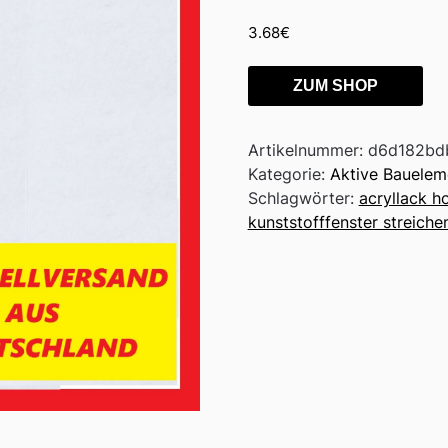
3.68
€
ZUM SHOP
Artikelnummer:
d6d182bd
Kategorie:
Aktive Bauelem
Schlagwörter:
acryllack h
kunststofffenster streiche