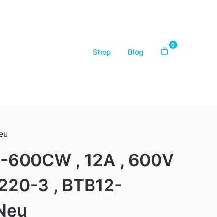
0
Shop
Blog
eu
2-600CW , 12A , 600V
220-3 , BTB12-
Neu