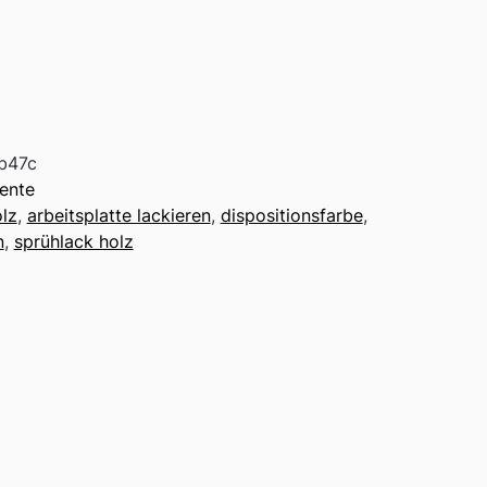
b47c
ente
olz
,
arbeitsplatte lackieren
,
dispositionsfarbe
,
n
,
sprühlack holz