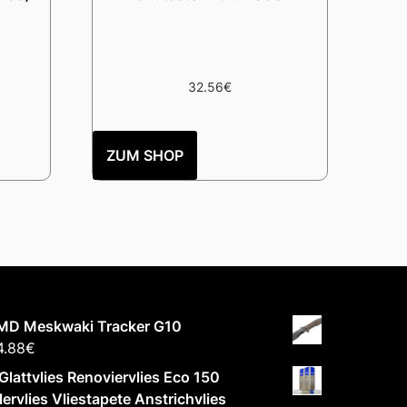
32.56
€
ZUM SHOP
MD Meskwaki Tracker G10
4.88
€
Glattvlies Renoviervlies Eco 150
ervlies Vliestapete Anstrichvlies