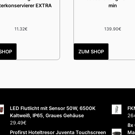
terkonservierer EXTRA
min
11.32
€
139.90
€
SHOP
ZUM SHOP
LED Flutlicht mit Sensor 50W, 6500K
FK
Kaltweiß, IP65, Graues Gehäuse
26
29.49
€
8x 
Profirst Hoteltresor Juventa Touchscreen
Mal