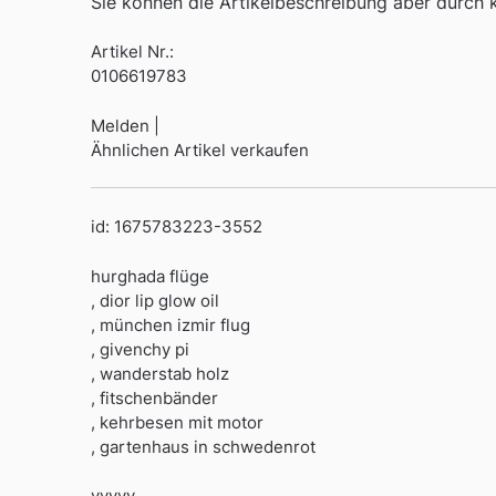
Sie können die Artikelbeschreibung aber durch kl
Artikel Nr.:
0106619783
Melden |
Ähnlichen Artikel verkaufen
id: 1675783223-3552
hurghada flüge
, dior lip glow oil
, münchen izmir flug
, givenchy pi
, wanderstab holz
, fitschenbänder
, kehrbesen mit motor
, gartenhaus in schwedenrot
yyyyy