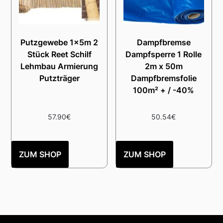
Putzgewebe 1x5m 2
Dampfbremse
Stück Reet Schilf
Dampfsperre 1 Rolle
Lehmbau Armierung
2m x 50m
Putzträger
Dampfbremsfolie
100m² + / -40%
57.90
€
50.54
€
ZUM SHOP
ZUM SHOP