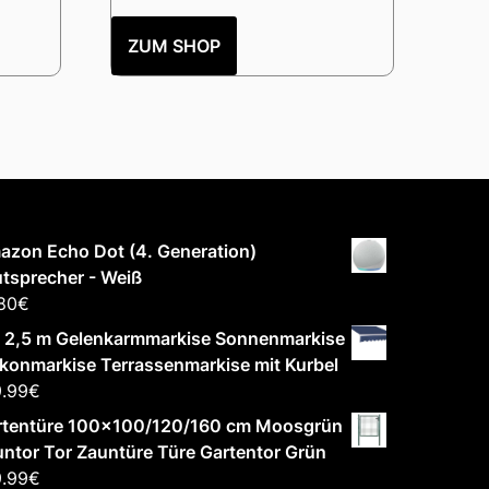
ZUM SHOP
zon Echo Dot (4. Generation)
tsprecher - Weiß
80
€
x 2,5 m Gelenkarmmarkise Sonnenmarkise
konmarkise Terrassenmarkise mit Kurbel
9.99
€
rtentüre 100x100/120/160 cm Moosgrün
ntor Tor Zauntüre Türe Gartentor Grün
9.99
€