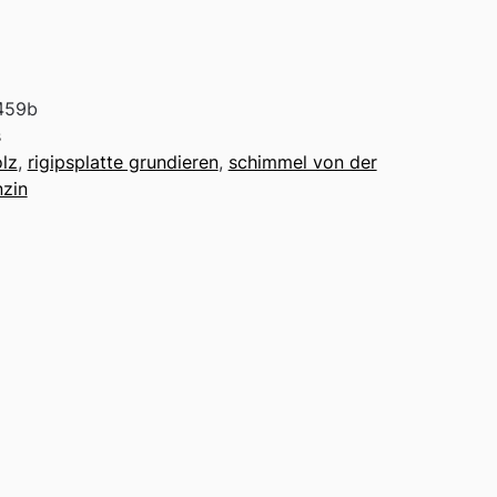
459b
s
olz
,
rigipsplatte grundieren
,
schimmel von der
zin