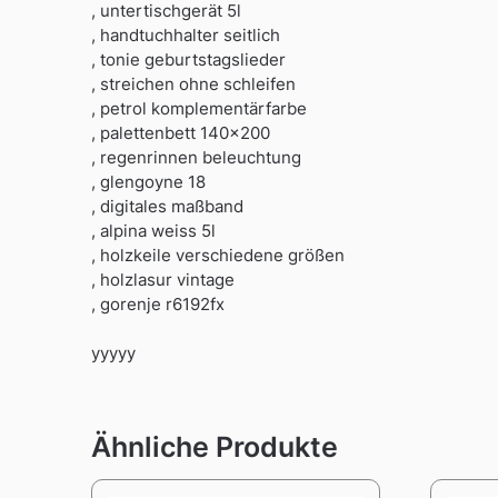
, untertischgerät 5l
, handtuchhalter seitlich
, tonie geburtstagslieder
, streichen ohne schleifen
, petrol komplementärfarbe
, palettenbett 140×200
, regenrinnen beleuchtung
, glengoyne 18
, digitales maßband
, alpina weiss 5l
, holzkeile verschiedene größen
, holzlasur vintage
, gorenje r6192fx
yyyyy
Ähnliche Produkte