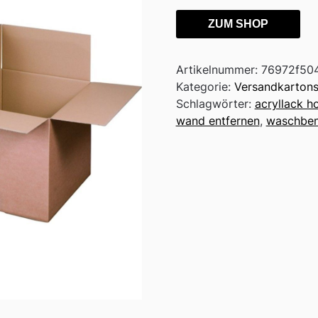
ZUM SHOP
Artikelnummer:
76972f50
Kategorie:
Versandkarton
Schlagwörter:
acryllack h
wand entfernen
,
waschben