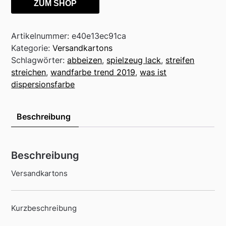
ZUM SHOP
Artikelnummer:
e40e13ec91ca
Kategorie:
Versandkartons
Schlagwörter:
abbeizen
,
spielzeug lack
,
streifen
streichen
,
wandfarbe trend 2019
,
was ist
dispersionsfarbe
Beschreibung
Beschreibung
Versandkartons
Kurzbeschreibung