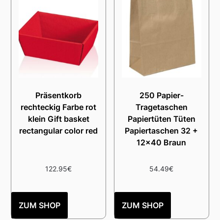
Präsentkorb
250 Papier-
rechteckig Farbe rot
Tragetaschen
klein Gift basket
Papiertüten Tüten
rectangular color red
Papiertaschen 32 +
12×40 Braun
122.95
€
54.49
€
ZUM SHOP
ZUM SHOP