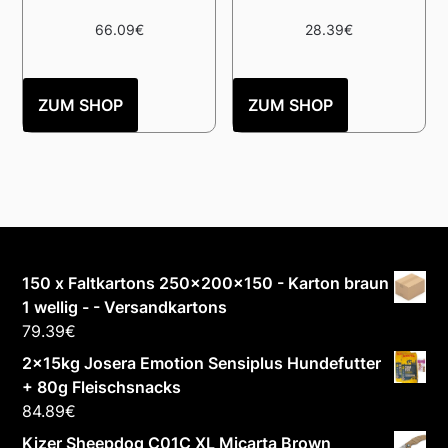
66.09
€
28.39
€
ZUM SHOP
ZUM SHOP
150 x Faltkartons 250x200x150 - Karton braun
1 wellig - - Versandkartons
79.39
€
2x15kg Josera Emotion Sensiplus Hundefutter
+ 80g Fleischsnacks
84.89
€
Kizer Sheepdog C01C XL Micarta Brown