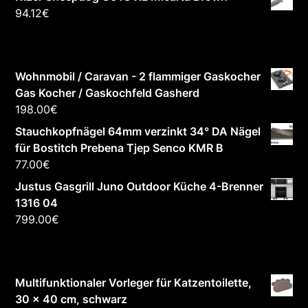
94.12
€
Wohnmobil / Caravan - 2 flammiger Gaskocher
Gas Kocher / Gaskochfeld Gasherd
198.00
€
Stauchkopfnägel 64mm verzinkt 34° DA Nägel
für Bostitch Prebena Tjep Senco KMR B
77.00
€
Justus Gasgrill Juno Outdoor Küche 4-Brenner
1316 04
799.00
€
Multifunktionaler Vorleger für Katzentoilette,
30 x 40 cm, schwarz