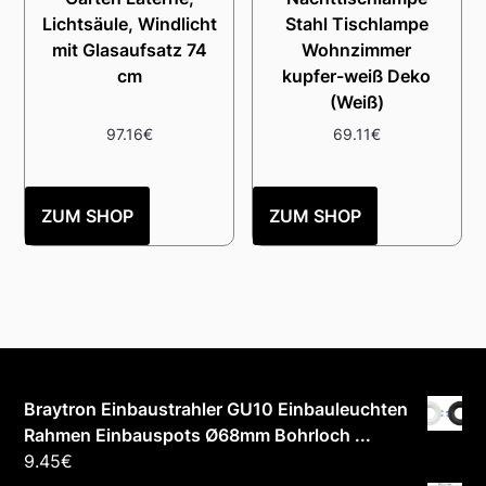
Lichtsäule, Windlicht
Stahl Tischlampe
mit Glasaufsatz 74
Wohnzimmer
cm
kupfer-weiß Deko
(Weiß)
97.16
€
69.11
€
ZUM SHOP
ZUM SHOP
Braytron Einbaustrahler GU10 Einbauleuchten
Rahmen Einbauspots Ø68mm Bohrloch ...
9.45
€