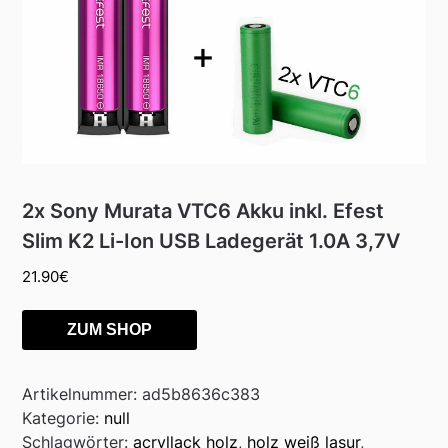
2x Sony Murata VTC6 Akku inkl. Efest
Slim K2 Li-Ion USB Ladegerät 1.0A 3,7V
21.90
€
ZUM SHOP
Artikelnummer:
ad5b8636c383
Kategorie:
null
Schlagwörter:
acryllack holz
,
holz weiß lasur
,