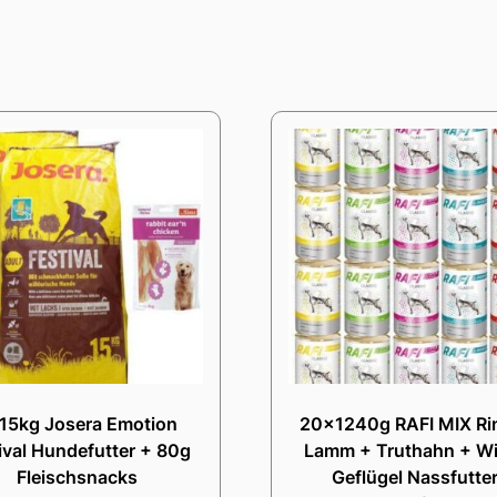
15kg Josera Emotion
20x1240g RAFI MIX Ri
ival Hundefutter + 80g
Lamm + Truthahn + W
Fleischsnacks
Geflügel Nassfutte