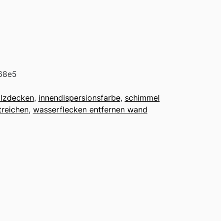
68e5
olzdecken
,
innendispersionsfarbe
,
schimmel
treichen
,
wasserflecken entfernen wand