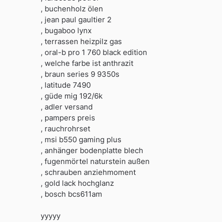
, buchenholz ölen
, jean paul gaultier 2
, bugaboo lynx
, terrassen heizpilz gas
, oral-b pro 1 760 black edition
, welche farbe ist anthrazit
, braun series 9 9350s
, latitude 7490
, güde mig 192/6k
, adler versand
, pampers preis
, rauchrohrset
, msi b550 gaming plus
, anhänger bodenplatte blech
, fugenmörtel naturstein außen
, schrauben anziehmoment
, gold lack hochglanz
, bosch bcs611am
yyyyy