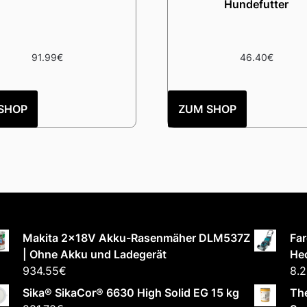
Hundefutter
91.99
€
46.40
€
SHOP
ZUM SHOP
Makita 2x18V Akku-Rasenmäher DLM537Z
Far
| Ohne Akku und Ladegerät
He
934.55
€
8.
Sika® SikaCor® 6630 High Solid EG 15 kg
Th