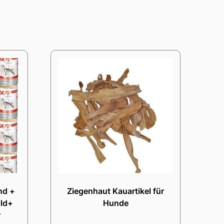
nd +
Ziegenhaut Kauartikel für
ild+
Hunde
r