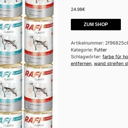
24.98
€
ZUM SHOP
Artikelnummer:
2f96825c
Kategorie:
Futter
Schlagwörter:
farbe für h
entfernen
,
wand streifen s