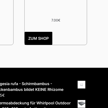
7.00
€
ZUM SHOP
gesia rufa - Schirmbambus -
ckenbambus bildet KEINE Rhizome
25
€
ermoabdeckung für Whirlpool Outdoor