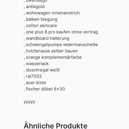
, b48ft68g0
, antikgold
, wohnwagen innenanstrich
, balken biegung
, colibri skincare
, one plus 8 pro kaufen ohne vertrag
, wandboard halterung
, schwengelpumpe ledermanschette
, holzterasse selber bauen
, orange komplementärfarbe
, wasserlack
, duschregal weiß
, ral7032
, auer kiste
, fischer dübel 6×30
yyyyy
Ähnliche Produkte