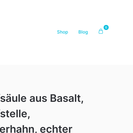
0
Shop
Blog
äule aus Basalt,
telle,
rhahn, echter