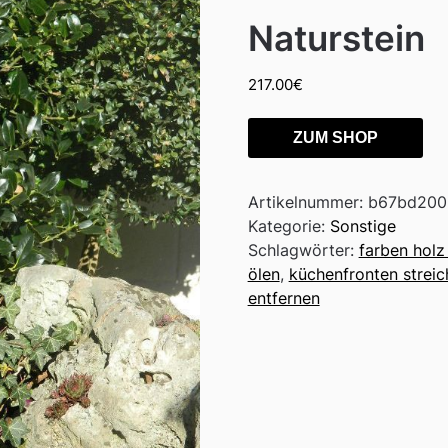
Naturstein
217.00
€
ZUM SHOP
Artikelnummer:
b67bd200
Kategorie:
Sonstige
Schlagwörter:
farben holz
ölen
,
küchenfronten streic
entfernen