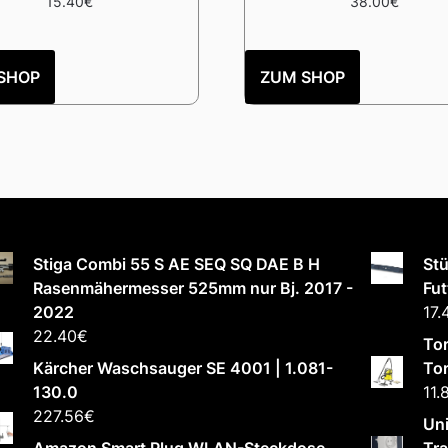
15.40
€
38.00
€
SHOP
ZUM SHOP
Stiga Combi 55 S AE SEQ SQ DAE B H
Stü
Rasenmähermesser 525mm nur Bj. 2017 -
Fut
2022
17.
22.40
€
Tor
Kärcher Waschsauger SE 4001 | 1.081-
To
130.0
11.
227.56
€
Uni