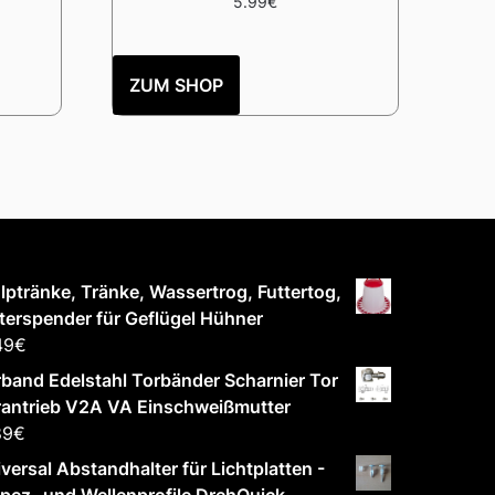
5.99
€
ZUM SHOP
lptränke, Tränke, Wassertrog, Futtertog,
terspender für Geflügel Hühner
49
€
band Edelstahl Torbänder Scharnier Tor
rantrieb V2A VA Einschweißmutter
89
€
versal Abstandhalter für Lichtplatten -