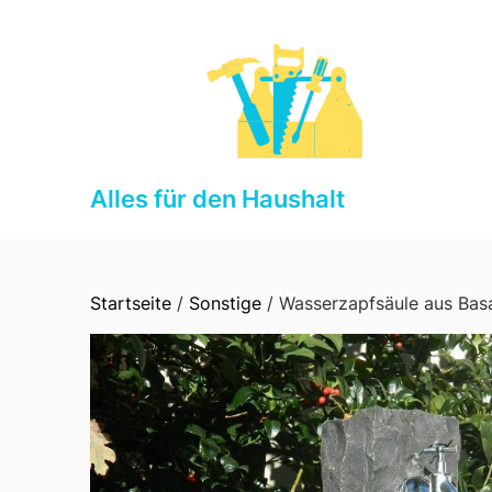
Skip
to
content
Alles für den Haushalt
Startseite
/
Sonstige
/ Wasserzapfsäule aus Basa