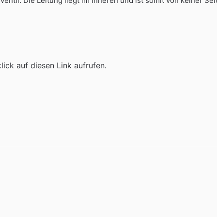
ntil. Die Leitung liegt im Inneren und ist somit von keiner Seit
ick auf diesen Link aufrufen.