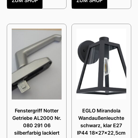
ZUM SHOP
ZUM SHOP
Fenstergriff Notter
EGLO Mirandola
Getriebe AL2000 Nr.
Wandaußenleuchte
080 291 06
schwarz, klar E27
silberfarbig lackiert
IP44 18x27x22,5cm