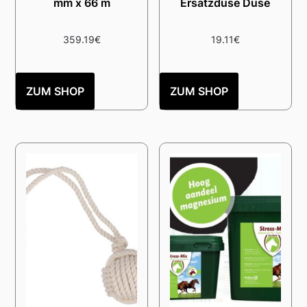
mm x 66 m
Ersatzdüse Düse
359.19
€
19.11
€
ZUM SHOP
ZUM SHOP