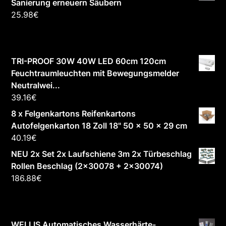
Sanierung erneuern Säubern
25.98
€
TRI-PROOF 30W 40W LED 60cm 120cm
Feuchtraumleuchten mit Bewegungsmelder
Neutralwei...
39.16
€
8 x Felgenkartons Reifenkartons
Autofelgenkarton 18 Zoll 18" 50 x 50 x 29 cm
40.19
€
NEU 2x Set 2x Laufschiene 3m 2x Türbeschlag
Rollen Beschlag (2x30078 + 2x30074)
186.88
€
WELLIS Automatisches Wasserhärte-