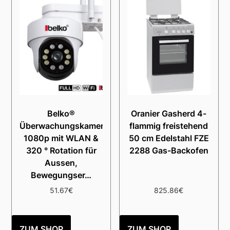
Belko®
Oranier Gasherd 4-
Überwachungskamera,
flammig freistehend
1080p mit WLAN &
50 cm Edelstahl FZE
320 ° Rotation für
2288 Gas-Backofen
Aussen,
Bewegungser…
51.67
€
825.86
€
ZUM SHOP
ZUM SHOP