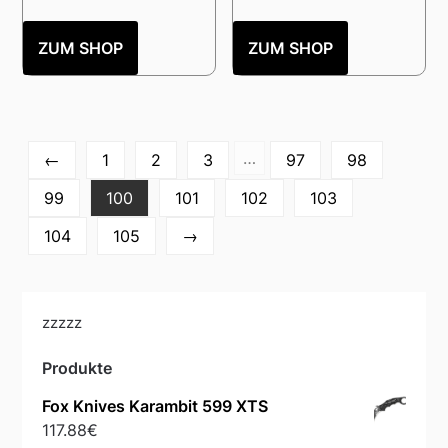
ZUM SHOP
ZUM SHOP
…
←
1
2
3
97
98
99
100
101
102
103
104
105
→
zzzzz
Produkte
Fox Knives Karambit 599 XTS
117.88
€