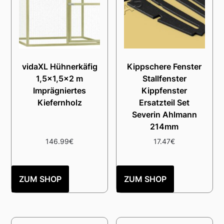
vidaXL Hühnerkäfig
Kippschere Fenster
1,5×1,5×2 m
Stallfenster
Imprägniertes
Kippfenster
Kiefernholz
Ersatzteil Set
Severin Ahlmann
214mm
146.99
€
17.47
€
ZUM SHOP
ZUM SHOP