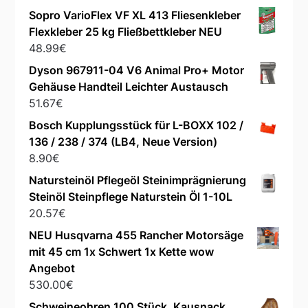
Sopro VarioFlex VF XL 413 Fliesenkleber
Flexkleber 25 kg Fließbettkleber NEU
48.99
€
Dyson 967911-04 V6 Animal Pro+ Motor
Gehäuse Handteil Leichter Austausch
51.67
€
Bosch Kupplungsstück für L-BOXX 102 /
136 / 238 / 374 (LB4, Neue Version)
8.90
€
Natursteinöl Pflegeöl Steinimprägnierung
Steinöl Steinpflege Naturstein Öl 1-10L
20.57
€
NEU Husqvarna 455 Rancher Motorsäge
mit 45 cm 1x Schwert 1x Kette wow
Angebot
530.00
€
Schweineohren 100 Stück, Kausnack,