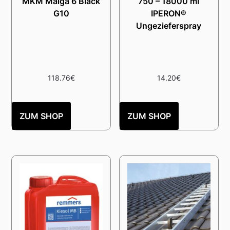
MKM Malga 6 Black
750 – 18000 ml
G10
IPERON®
Ungezieferspray
118.76
€
14.20
€
ZUM SHOP
ZUM SHOP