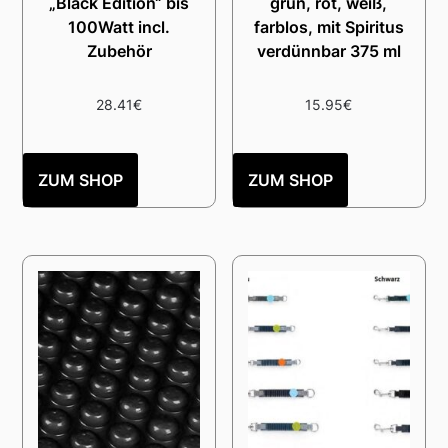
„Black Edition“ bis
grün, rot, weiß,
100Watt incl.
farblos, mit Spiritus
Zubehör
verdünnbar 375 ml
28.41
€
15.95
€
ZUM SHOP
ZUM SHOP