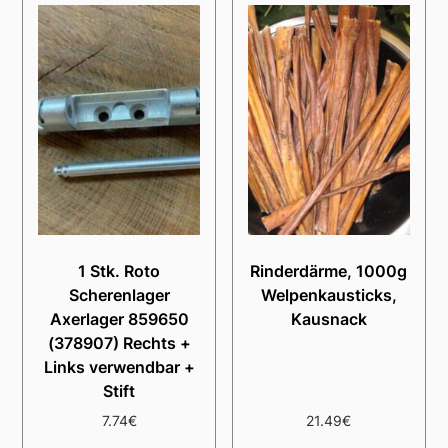
1 Stk. Roto
Rinderdärme, 1000g
Scherenlager
Welpenkausticks,
Axerlager 859650
Kausnack
(378907) Rechts +
Links verwendbar +
Stift
7.74
€
21.49
€