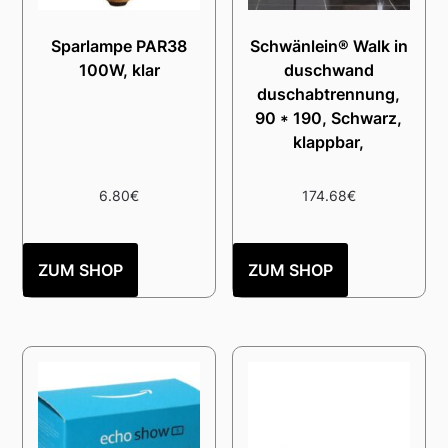
Sparlampe PAR38
Schwänlein® Walk in
100W, klar
duschwand
duschabtrennung,
90 * 190, Schwarz,
klappbar,
6.80
€
174.68
€
ZUM SHOP
ZUM SHOP