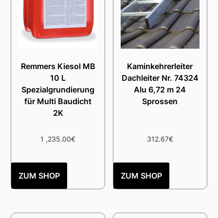
Remmers Kiesol MB
Kaminkehrerleiter
10 L
Dachleiter Nr. 74324
Spezialgrundierung
Alu 6,72 m 24
für Multi Baudicht
Sprossen
2K
1 ,235.00
€
312.67
€
ZUM SHOP
ZUM SHOP