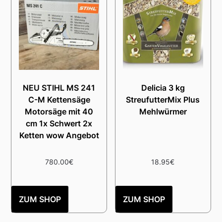
NEU STIHL MS 241
Delicia 3 kg
C-M Kettensäge
StreufutterMix Plus
Motorsäge mit 40
Mehlwürmer
cm 1x Schwert 2x
Ketten wow Angebot
780.00
€
18.95
€
ZUM SHOP
ZUM SHOP