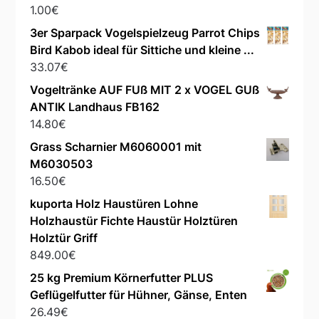
1.00
€
3er Sparpack Vogelspielzeug Parrot Chips
Bird Kabob ideal für Sittiche und kleine ...
33.07
€
Vogeltränke AUF FUß MIT 2 x VOGEL GUß
ANTIK Landhaus FB162
14.80
€
Grass Scharnier M6060001 mit
M6030503
16.50
€
kuporta Holz Haustüren Lohne
Holzhaustür Fichte Haustür Holztüren
Holztür Griff
849.00
€
25 kg Premium Körnerfutter PLUS
Geflügelfutter für Hühner, Gänse, Enten
26.49
€