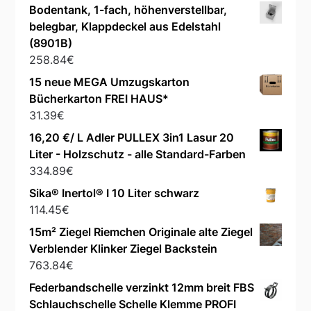
Bodentank, 1-fach, höhenverstellbar,
belegbar, Klappdeckel aus Edelstahl
(8901B)
258.84
€
15 neue MEGA Umzugskarton
Bücherkarton FREI HAUS*
31.39
€
16,20 €/ L Adler PULLEX 3in1 Lasur 20
Liter - Holzschutz - alle Standard-Farben
334.89
€
Sika® Inertol® I 10 Liter schwarz
114.45
€
15m² Ziegel Riemchen Originale alte Ziegel
Verblender Klinker Ziegel Backstein
763.84
€
Federbandschelle verzinkt 12mm breit FBS
Schlauchschelle Schelle Klemme PROFI