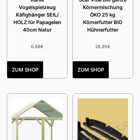
Vogelspielzeug
Körnermischung
Käfighänger SEIL/
ÖKO 25 kg
HOLZ für Papageien
Körnerfutter BIO
40cm Natur
Hühnerfutter
6.66
€
28.95
€
ZUM SHOP
ZUM SHOP