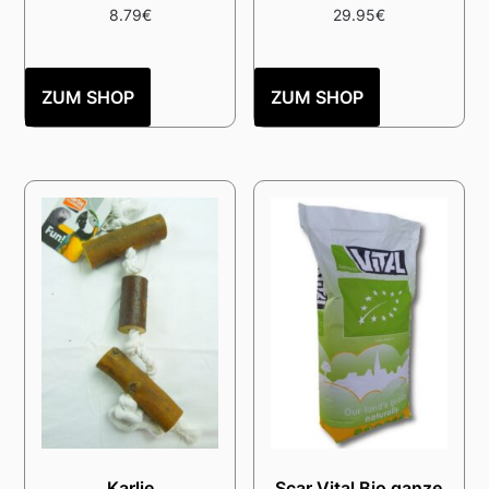
8.79
€
29.95
€
ZUM SHOP
ZUM SHOP
Karlie
Scar Vital Bio ganze