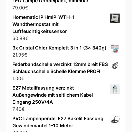
LED Lampe Doppelpack, dimmbar
79.00
€
Homematic IP HmIP-WTH-1
Wandthermostat mit
Luftfeuchtigkeitssensor
60.88
€
3x Cristal Chlor Komplett 3 in 1 (3x 340g)
21.95
€
Federbandschelle verzinkt 12mm breit FBS
Schlauchschelle Schelle Klemme PROFI
1.00
€
E27 Metallfassung verzinkt
Außengewinde mit seitlichem Kabel
Eingang 250V/4A
7.40
€
PVC Lampenpendel E27 Bakelit Fassung
Gewindemantel 1-10 Meter