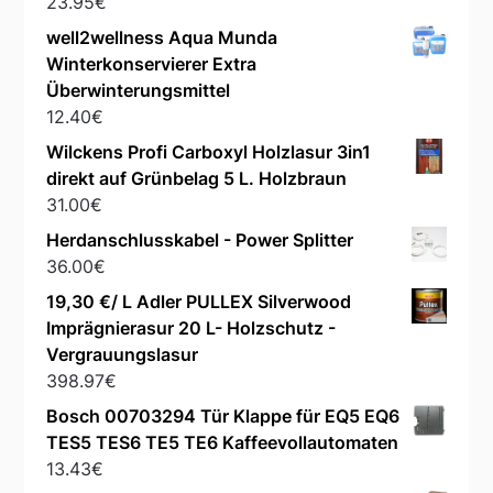
23.95
€
well2wellness Aqua Munda
Winterkonservierer Extra
Überwinterungsmittel
12.40
€
Wilckens Profi Carboxyl Holzlasur 3in1
direkt auf Grünbelag 5 L. Holzbraun
31.00
€
Herdanschlusskabel - Power Splitter
36.00
€
19,30 €/ L Adler PULLEX Silverwood
Imprägnierasur 20 L- Holzschutz -
Vergrauungslasur
398.97
€
Bosch 00703294 Tür Klappe für EQ5 EQ6
TES5 TES6 TE5 TE6 Kaffeevollautomaten
13.43
€