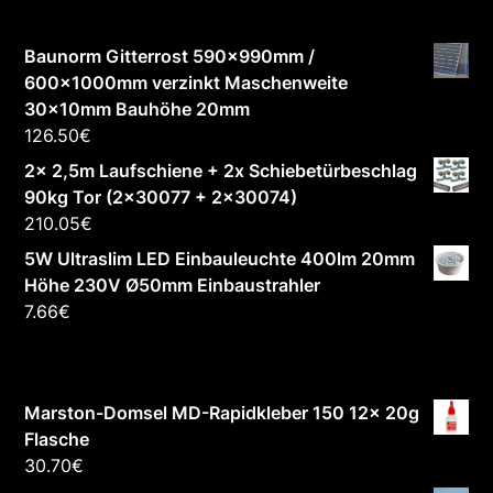
Baunorm Gitterrost 590x990mm /
600x1000mm verzinkt Maschenweite
30x10mm Bauhöhe 20mm
126.50
€
2x 2,5m Laufschiene + 2x Schiebetürbeschlag
90kg Tor (2x30077 + 2x30074)
210.05
€
5W Ultraslim LED Einbauleuchte 400lm 20mm
Höhe 230V Ø50mm Einbaustrahler
7.66
€
Marston-Domsel MD-Rapidkleber 150 12x 20g
Flasche
30.70
€