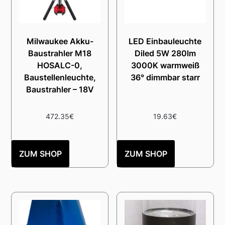
Milwaukee Akku-
LED Einbauleuchte
Baustrahler M18
Diled 5W 280lm
HOSALC-0,
3000K warmweiß
Baustellenleuchte,
36° dimmbar starr
Baustrahler – 18V
472.35
€
19.63
€
ZUM SHOP
ZUM SHOP