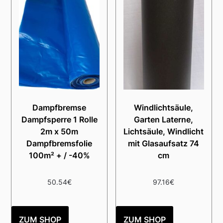
Dampfbremse
Windlichtsäule,
Dampfsperre 1 Rolle
Garten Laterne,
2m x 50m
Lichtsäule, Windlicht
Dampfbremsfolie
mit Glasaufsatz 74
100m² + / -40%
cm
50.54
€
97.16
€
ZUM SHOP
ZUM SHOP