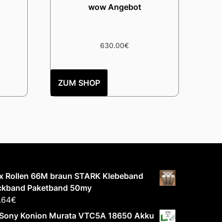
wow Angebot
630.00
€
ZUM SHOP
 x Rollen 66M braun STARK Klebeband
ckband Paketband 50my
.64
€
 Sony Konion Murata VTC5A 18650 Akku