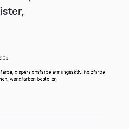
ster,
620b
 farbe
,
dispersionsfarbe atmungsaktiv
,
holzfarbe
chen
,
wandfarben bestellen