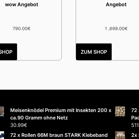
wow Angebot
Angebot
790.00
€
1 ,699.00
€
SHOP
ZUM SHOP
Meisenknödel Premium mit Insekten 200 x
72
ca.90 Gramm ohne Netz
Pa
30.99
€
511
72 x Rollen 66M braun STARK Klebeband
2x