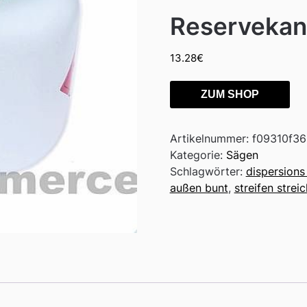
Reservekani
13.28
€
ZUM SHOP
Artikelnummer:
f09310f3
Kategorie:
Sägen
Schlagwörter:
dispersions
außen bunt
,
streifen strei