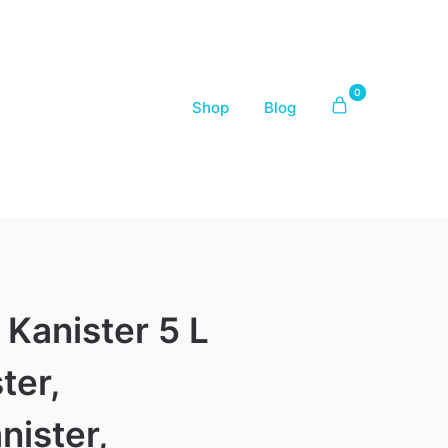
0
Shop
Blog
 Kanister 5 L
ter,
nister,