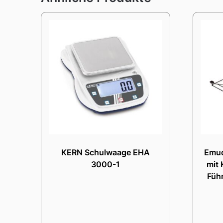
KERN Schulwaage EHA
Emuc
3000-1
mit 
Füh