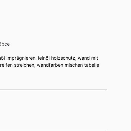
5bce
inöl imprägnieren
,
leinöl holzschutz
,
wand mit
reifen streichen
,
wandfarben mischen tabelle