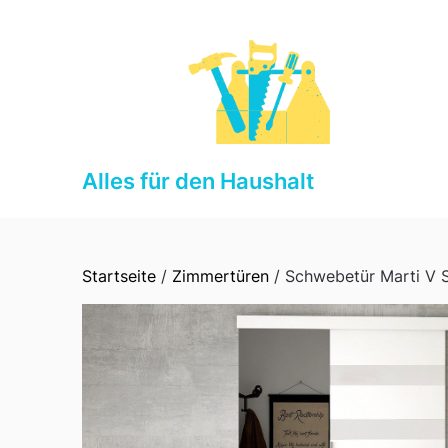
Skip
to
content
Alles für den Haushalt
Startseite
/
Zimmertüren
/ Schwebetür Marti V S