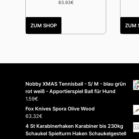
83.93
€
ZUM SHOP
ZUM 
Nobby XMAS Tennisball - S/ M - blau grün
rot weiß - Apportierspiel Ball für Hund
1.59
€
Fox Knives Spora Olive Wood
63.32
€
4 St Karabinerhaken Karabiner bis 230kg
Schaukel Spielturm Haken Schaukelgestell