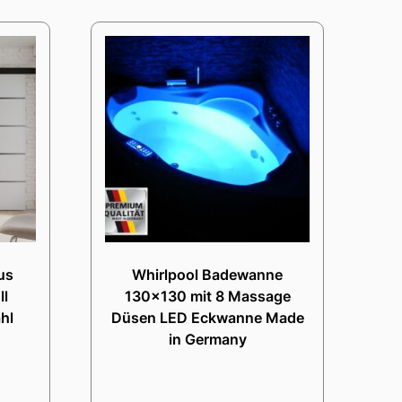
us
Whirlpool Badewanne
ll
130×130 mit 8 Massage
hl
Düsen LED Eckwanne Made
in Germany