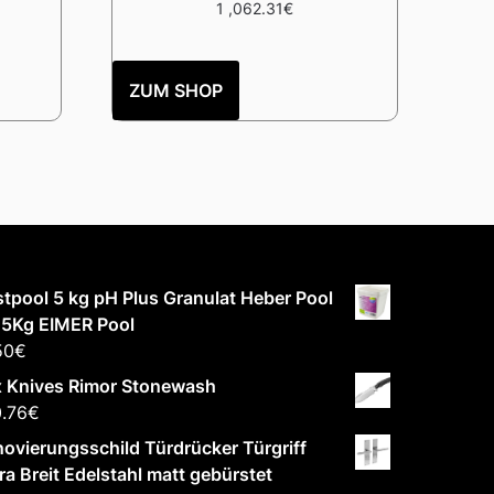
1 ,062.31
€
ZUM SHOP
tpool 5 kg pH Plus Granulat Heber Pool
 5Kg EIMER Pool
50
€
x Knives Rimor Stonewash
.76
€
ovierungsschild Türdrücker Türgriff
ra Breit Edelstahl matt gebürstet