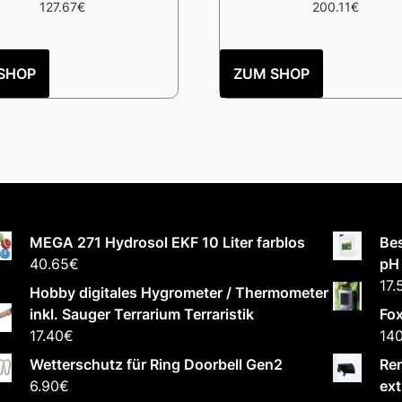
127.67
€
200.11
€
SHOP
ZUM SHOP
MEGA 271 Hydrosol EKF 10 Liter farblos
Bes
40.65
€
pH
17.
Hobby digitales Hygrometer / Thermometer
inkl. Sauger Terrarium Terraristik
Fo
17.40
€
140
Wetterschutz für Ring Doorbell Gen2
Ren
6.90
€
ext