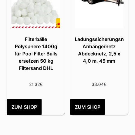
Filterbälle
Ladungssicherungsnetz
Polysphere 1400g
Anhängernetz
für Pool Filter Balls
Abdecknetz, 2,5 x
ersetzen 50 kg
4,0 m, 45 mm
Filtersand DHL
21.32
€
33.04
€
ZUM SHOP
ZUM SHOP