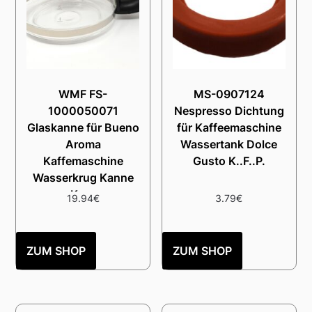
WMF FS-
MS-0907124
1000050071
Nespresso Dichtung
Glaskanne für Bueno
für Kaffeemaschine
Aroma
Wassertank Dolce
Kaffemaschine
Gusto K..F..P.
Wasserkrug Kanne
Krug
19.94
€
3.79
€
ZUM SHOP
ZUM SHOP