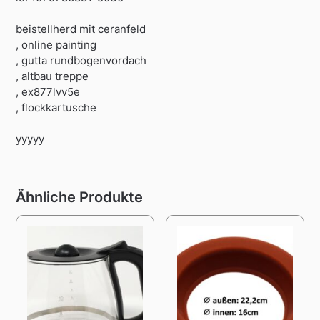
beistellherd mit ceranfeld
, online painting
, gutta rundbogenvordach
, altbau treppe
, ex877lvv5e
, flockkartusche
yyyyy
Ähnliche Produkte