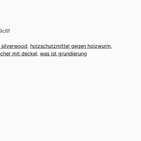
9c6f
x silverwood
,
holzschutzmittel gegen holzwurm
,
echer mit deckel
,
was ist grundierung