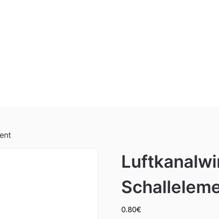
ent
Luftkanalwi
Schallelem
0.80
€