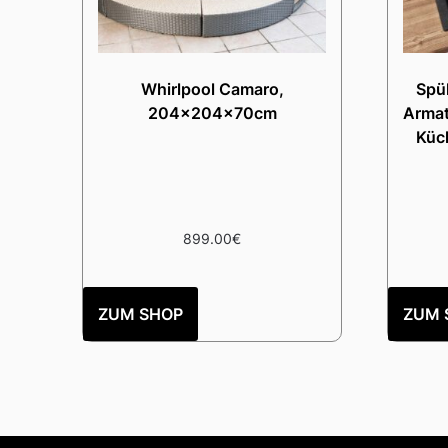
Whirlpool Camaro,
Spü
204x204x70cm
Armat
Küc
899.00
€
ZUM SHOP
ZUM 