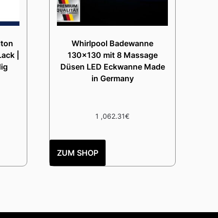
lton
Whirlpool Badewanne
ack |
130×130 mit 8 Massage
ig
Düsen LED Eckwanne Made
in Germany
1 ,062.31
€
ZUM SHOP