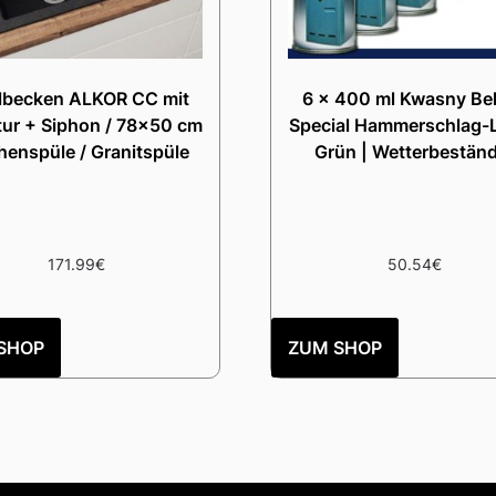
lbecken ALKOR CC mit
6 x 400 ml Kwasny Be
ur + Siphon / 78×50 cm
Special Hammerschlag-L
henspüle / Granitspüle
Grün | Wetterbeständ
171.99
€
50.54
€
SHOP
ZUM SHOP