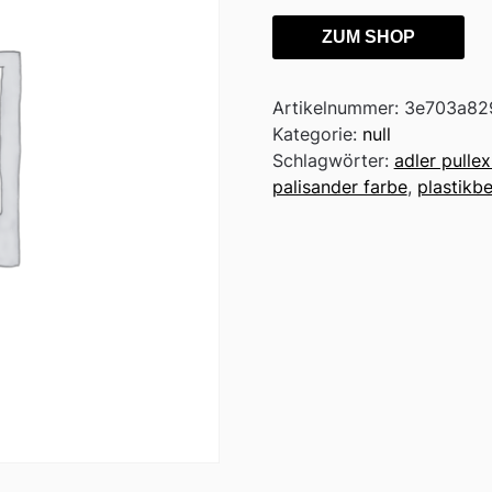
ZUM SHOP
Artikelnummer:
3e703a82
Kategorie:
null
Schlagwörter:
adler pulle
palisander farbe
,
plastikb