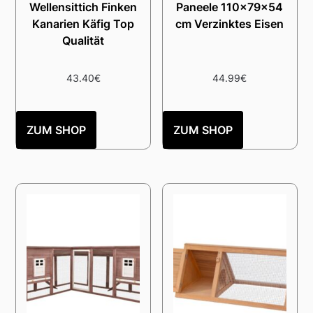
Wellensittich Finken
Paneele 110x79x54
Kanarien Käfig Top
cm Verzinktes Eisen
Qualität
43.40
€
44.99
€
ZUM SHOP
ZUM SHOP