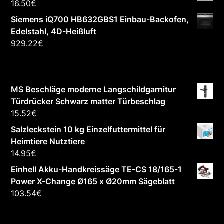
16.50
€
Siemens iQ700 HB632GBS1 Einbau-Backofen,
Edelstahl, 4D-Heißluft
929.22
€
MS Beschläge moderne Langschildgarnitur
Türdrücker Schwarz matter Türbeschlag
15.52
€
Salzleckstein 10 kg Einzelfuttermittel für
Heimtiere Nutztiere
14.95
€
Einhell Akku-Handkreissäge TE-CS 18/165-1
Power X-Change Ø165 x Ø20mm Sägeblatt
103.54
€