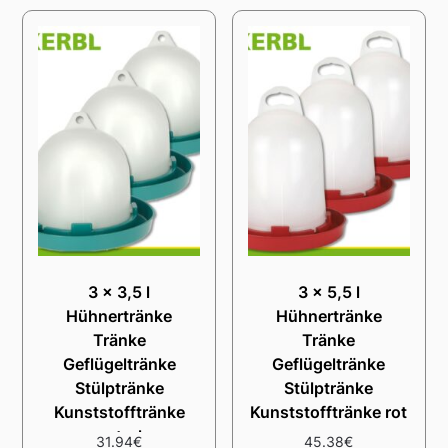
3 x 3,5 l
3 x 5,5 l
Hühnertränke
Hühnertränke
Tränke
Tränke
Geflügeltränke
Geflügeltränke
Stülptränke
Stülptränke
Kunststofftränke
Kunststofftränke rot
petrol
31.94
€
45.38
€