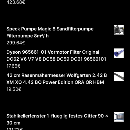
423.68
€
Speck Pumpe Magic 8 Sandfilterpumpe
Filterpumpe 8m³/ h
299.64
€
Dyson 965661-01 Vormotor Filter Original
DC62 V6 V7 V8 DC58 DC59 DC61 96566101
17.66
€
42 cm Rasenmähermesser Wolfgarten 2.42 B
XM XQ 4.42 BQ Power Edition QRA QR HBM
19.50
€
Stahlkellerfenster 1-flueglig festes Gitter 90 x
30 cm
131.73
€