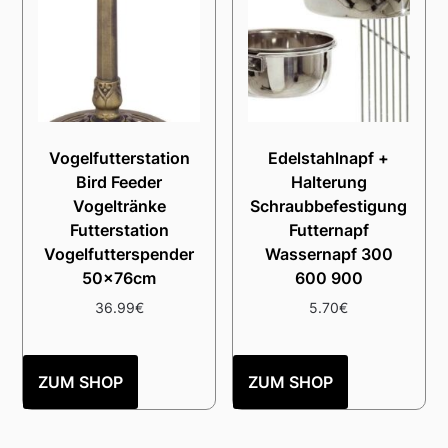
Vogelfutterstation
Edelstahlnapf +
Bird Feeder
Halterung
Vogeltränke
Schraubbefestigung
Futterstation
Futternapf
Vogelfutterspender
Wassernapf 300
50x76cm
600 900
36.99
€
5.70
€
ZUM SHOP
ZUM SHOP