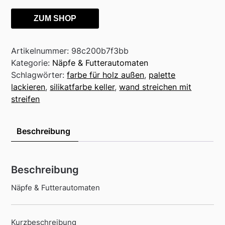
ZUM SHOP
Artikelnummer:
98c200b7f3bb
Kategorie:
Näpfe & Futterautomaten
Schlagwörter:
farbe für holz außen
,
palette
lackieren
,
silikatfarbe keller
,
wand streichen mit
streifen
Beschreibung
Beschreibung
Näpfe & Futterautomaten
Kurzbeschreibung