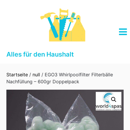
Skip
to
content
Alles für den Haushalt
Startseite
/
null
/ EGO3 Whirlpoolfilter Filterbälle
Nachfüllung – 600gr Doppelpack