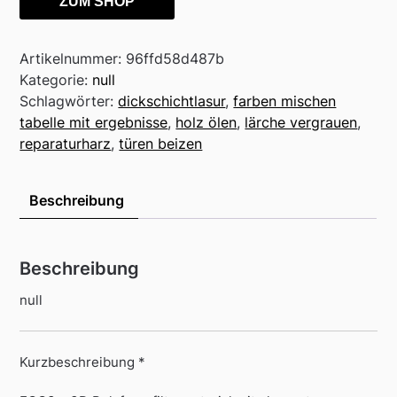
ZUM SHOP
Artikelnummer:
96ffd58d487b
Kategorie:
null
Schlagwörter:
dickschichtlasur
,
farben mischen
tabelle mit ergebnisse
,
holz ölen
,
lärche vergrauen
,
reparaturharz
,
türen beizen
Beschreibung
Beschreibung
null
Kurzbeschreibung *