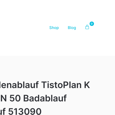
0
Shop
Blog
enablauf TistoPlan K
DN 50 Badablauf
uf 513090