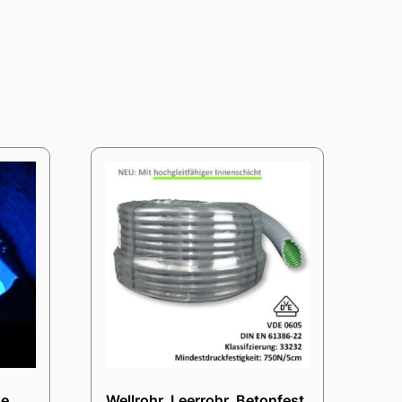
ne
Wellrohr, Leerrohr, Betonfest,