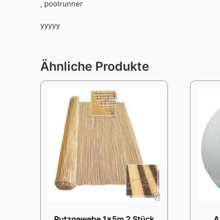
, poolrunner
yyyyy
Ähnliche Produkte
Putzgewebe 1x5m 2 Stück
A