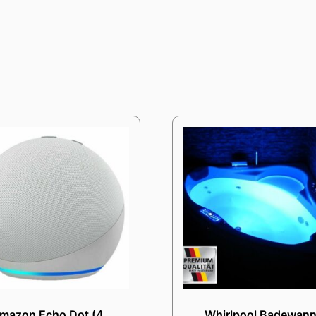
mazon Echo Dot (4.
Whirlpool Badewan