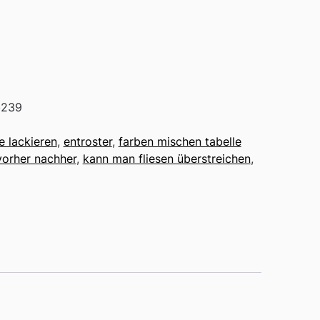
b239
e lackieren
,
entroster
,
farben mischen tabelle
vorher nachher
,
kann man fliesen überstreichen
,