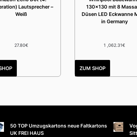
ration) Lautsprecher –
130×130 mit 8 Mass
Weiß
Düsen LED Eckwanne 
in Germany
27.80
€
1 ,062.31
€
SHOP
ZUM SHOP
50 TOP Umzugskartons neue Faltkartons
Vog
UK FREI HAUS
Sit