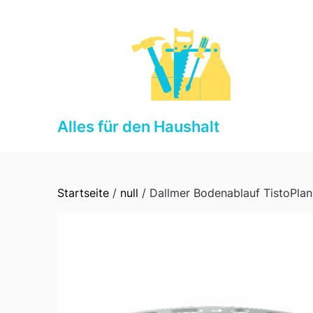
Skip
to
content
Alles für den Haushalt
Startseite
/
null
/ Dallmer Bodenablauf TistoPla