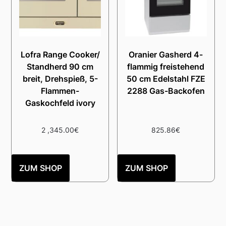
Lofra Range Cooker/
Oranier Gasherd 4-
Standherd 90 cm
flammig freistehend
breit, Drehspieß, 5-
50 cm Edelstahl FZE
Flammen-
2288 Gas-Backofen
Gaskochfeld ivory
2 ,345.00
€
825.86
€
ZUM SHOP
ZUM SHOP