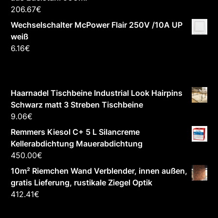
206.67
€
Wechselschalter McPower Flair 250V /10A UP
weiß
6.16
€
Haarnadel Tischbeine Industrial Look Hairpins
Schwarz matt 3 Streben Tischbeine
9.06
€
Remmers Kiesol C+ 5 L Silancreme
Kellerabdichtung Mauerabdichtung
450.00
€
10m² Riemchen Wand Verblender, innen außen,
gratis Lieferung, rustikale Ziegel Optik
412.41
€