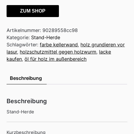
ZUM SHOP
Artikelnummer:
90289558cc98
Kategorie:
Stand-Herde
Schlagwörter:
farbe kellerwand
,
holz grundieren vor
lasur
,
holzschutzmittel gegen holzwurm
,
lacke
kaufen
,
öl für holz im außenbereich
Beschreibung
Beschreibung
Stand-Herde
Kurzbeschreibung