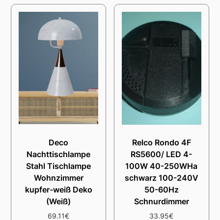
Deco
Relco Rondo 4F
Nachttischlampe
RS5600/ LED 4-
Stahl Tischlampe
100W 40-250WHa
Wohnzimmer
schwarz 100-240V
kupfer-weiß Deko
50-60Hz
(Weiß)
Schnurdimmer
69.11
€
33.95
€