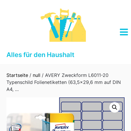
Skip
to
content
Alles für den Haushalt
Startseite
/
null
/ AVERY Zweckform L6011-20
Typenschild Folienetiketten (63,5×29,6 mm auf DIN
A4, …