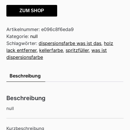
ZUM SHOP
Artikelnummer:
e096c8f6eda9
Kategorie:
null
Schlagwörter:
dispersionsfarbe was ist das
,
holz
lack entferner
,
kellerfarbe
,
spritzfüller
,
was ist
dispersionsfarbe
Beschreibung
Beschreibung
null
Kurzbeschreibung