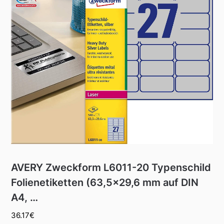
AVERY Zweckform L6011-20 Typenschild
Folienetiketten (63,5×29,6 mm auf DIN
A4, …
36.17
€