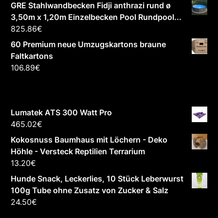
GRE Stahlwandbecken Fidji anthrazi rund ø
3,50m x 1,20m Einzelbecken Pool Rundpool...
825.86
€
60 Premium neue Umzugskartons braune
Faltkartons
106.89
€
Lumatek ATS 300 Watt Pro
465.02
€
Kokosnuss Baumhaus mit Löchern - Deko
Höhle - Versteck Reptilien Terrarium
13.20
€
Hunde Snack, Leckerlies, 10 Stück Leberwurst
100g Tube ohne Zusatz von Zucker & Salz
24.50
€