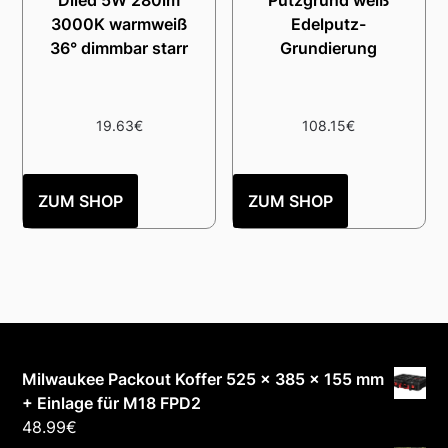
Diled 5W 280lm
Putzgrund weiß
3000K warmweiß
Edelputz-
36° dimmbar starr
Grundierung
19.63
€
108.15
€
ZUM SHOP
ZUM SHOP
Milwaukee Packout Koffer 525 x 385 x 155 mm
+ Einlage für M18 FPD2
48.99
€