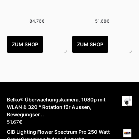
84.76
€
51.68
€
ZUM SHOP
ZUM SHOP
Belko® Überwachungskamera, 1080p mit
WLAN & 320 ° Rotation für Aussen,
Bewegungser...
51.67
€
GIB Lighting Flower Spectrum Pro 250 Watt