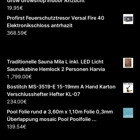
Grow Growshop Indoor Anzucht
19.95
€
Profirst Feuerschutztresor Versal Fire 40
Elektronikschloss antrhazit
368.59
€
Traditionelle Sauna Mila L inkl. LED Licht
Saunakabine Hemlock 2 Personen Harvia
1 ,799.00
€
Bostitch MS-3519-E 15-19mm A Hand Karton
Verschlusshefter Hefter KL-07
234.00
€
Pool Folie rund ø 3,60m x 1,10m Folie 0,3mm
Überlappung mosaic Pool Poolfolie ...
139.54
€