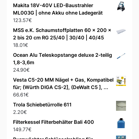
Makita 18V-40V LED-Baustrahler
ML003G | ohne Akku ohne Ladegerät
123.57
€
MSS e.K. Schaumstoffplatten 60 x 200 x
2 bis 20 cm RG 25/40 | 30/40 | 40/45
18.01
€
Ocean Alu Teleskopstange deluxe 2-teilig
1,8-3,6m
24.90
€
Vesta C5-20 MM Nägel + Gas, Kompatibel
für; (Würth DIGA CS-2], (DeWalt C5 ], ...
66.61
€
Trola Schiebetürrolle 611
2.20
€
Filterkessel Filterbehälter Bali 400
149.77
€