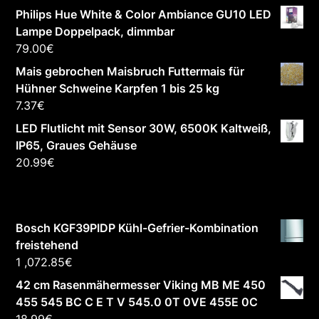
Philips Hue White & Color Ambiance GU10 LED
Lampe Doppelpack, dimmbar
79.00
€
Mais gebrochen Maisbruch Futtermais für
Hühner Schweine Karpfen 1 bis 25 kg
7.37
€
LED Flutlicht mit Sensor 30W, 6500K Kaltweiß,
IP65, Graues Gehäuse
20.99
€
Bosch KGF39PIDP Kühl-Gefrier-Kombination
freistehend
1 ,072.85
€
42 cm Rasenmähermesser Viking MB ME 450
455 545 BC C E T V 545.0 0T 0VE 455E 0C
18.99
€