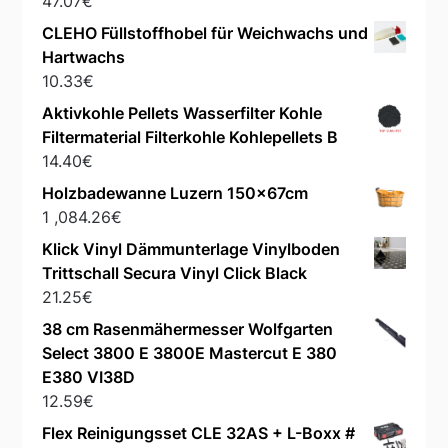
47.07
€
CLEHO Füllstoffhobel für Weichwachs und
Hartwachs
10.33
€
Aktivkohle Pellets Wasserfilter Kohle
Filtermaterial Filterkohle Kohlepellets B
14.40
€
Holzbadewanne Luzern 150x67cm
1 ,084.26
€
Klick Vinyl Dämmunterlage Vinylboden
Trittschall Secura Vinyl Click Black
21.25
€
38 cm Rasenmähermesser Wolfgarten
Select 3800 E 3800E Mastercut E 380
E380 VI38D
12.59
€
Flex Reinigungsset CLE 32AS + L-Boxx #