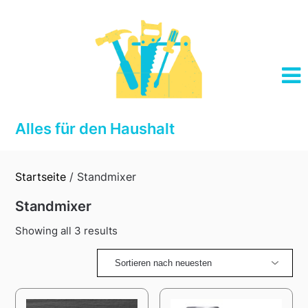
Skip
to
content
Alles für den Haushalt
Startseite
/ Standmixer
Standmixer
Sorted
Showing all 3 results
by
latest