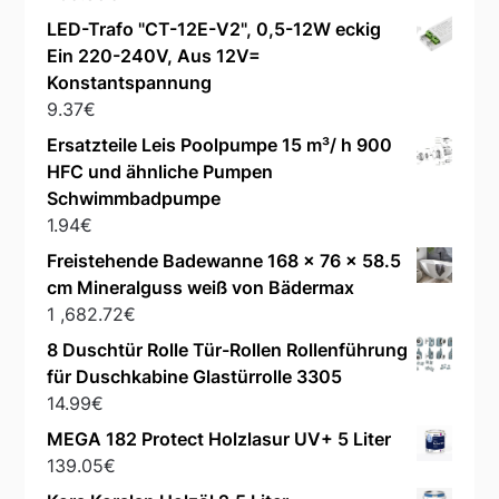
LED-Trafo "CT-12E-V2", 0,5-12W eckig
Ein 220-240V, Aus 12V=
Konstantspannung
9.37
€
Ersatzteile Leis Poolpumpe 15 m³/ h 900
HFC und ähnliche Pumpen
Schwimmbadpumpe
1.94
€
Freistehende Badewanne 168 x 76 x 58.5
cm Mineralguss weiß von Bädermax
1 ,682.72
€
8 Duschtür Rolle Tür-Rollen Rollenführung
für Duschkabine Glastürrolle 3305
14.99
€
MEGA 182 Protect Holzlasur UV+ 5 Liter
139.05
€