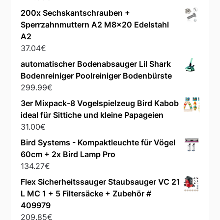
200x Sechskantschrauben +
Sperrzahnmuttern A2 M8x20 Edelstahl
A2
37.04
€
automatischer Bodenabsauger Lil Shark
Bodenreiniger Poolreiniger Bodenbürste
299.99
€
3er Mixpack-8 Vogelspielzeug Bird Kabob
ideal für Sittiche und kleine Papageien
31.00
€
Bird Systems - Kompaktleuchte für Vögel
60cm + 2x Bird Lamp Pro
134.27
€
Flex Sicherheitssauger Staubsauger VC 21
L MC 1 + 5 Filtersäcke + Zubehör #
409979
209.85
€