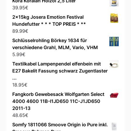
Kora Koralan Holzöl 2,5 Liter
39.95
€
2x15kg Josera Emotion Festival
Hundefutter * * * TOP PREIS * **
89.99
€
Schlüsselrohling Börkey 1634 für
verschiedene Grahl, MLM, Vario, VHM
5.99
€
Textilkabel Lampenpendel elfenbein mit
E27 Bakelit Fassung schwarz Zugentlaster
...
18.95
€
Fangkorb Gewebesack Wolfgarten Select
4000 4600 11B-I1JD650 11C-J1JD650
2011-13
48.65
€
Somfy 1811066 Smoove Origin io Pure inkl.